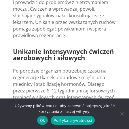
i prowadzić do problemów z nietrzymaniem
moczu. Ćwiczenia wprowadzaj powoli,
słuchając sygnałów ciała i konsultując się z
lekarzem. Unikanie przeciwwskazanych ruchów
pomaga zapobiegać powikłaniom i wspiera
prawidłową regenerację.
Unikanie intensywnych ćwiczeń
aerobowych i siłowych
Po porodzie organizm potrzebuje czasu na
regenerację tkanek, odbudowę mięśni dna
miednicy i stabilizację hormonów. Dlatego
przez pierwsze 6–12 tygodni unikaj forsownych
treningów siłowych oraz intensywnych ćwiczeń
wytrzymałościowych.
Używamy plików cookie, aby zapewnić najlepszą jakość
korzystania z naszej witryny.
Bieganie czy mocne treningi aerobowe można
Ok
Polityka prywatności
wprowadzać tylko po uzyskaniu zgody lekarza.