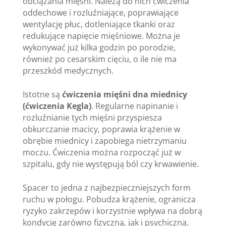
obciążania mięśni. Należą do nich ćwiczenia
oddechowe i rozluźniające, poprawiające
wentylację płuc, dotleniające tkanki oraz
redukujące napięcie mięśniowe. Można je
wykonywać już kilka godzin po porodzie,
również po cesarskim cięciu, o ile nie ma
przeszkód medycznych.
Istotne są
ćwiczenia mięśni dna miednicy
(ćwiczenia Kegla)
. Regularne napinanie i
rozluźnianie tych mięśni przyspiesza
obkurczanie macicy, poprawia krążenie w
obrębie miednicy i zapobiega nietrzymaniu
moczu. Ćwiczenia można rozpocząć już w
szpitalu, gdy nie występują ból czy krwawienie.
Spacer to jedna z najbezpieczniejszych form
ruchu w połogu. Pobudza krążenie, ogranicza
ryzyko zakrzepów i korzystnie wpływa na dobrą
kondycję zarówno fizyczną, jak i psychiczną.