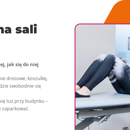
a sali
j, jak się do niej
nie dresowe, koszulkę,
gdzie swobodnie się
się tuż przy budynku –
ie zaparkować.