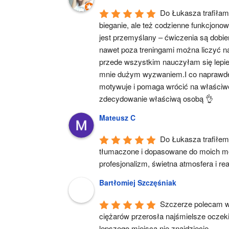
Do Łukasza trafiłam 
bieganie, ale też codzienne funkcjono
jest przemyślany – ćwiczenia są dobie
nawet poza treningami można liczyć na 
przede wszystkim nauczyłam się lepiej
mnie dużym wyzwaniem.I co naprawdę wa
motywuje i pomaga wrócić na właściwe
zdecydowanie właściwą osobą 👌
Mateusz C
Do Łukasza trafiłem 
tłumaczone i dopasowane do moich moż
profesjonalizm, świetna atmosfera i r
Bartłomiej Szczęśniak
Szczerze polecam ws
ciężarów przerosła najśmielsze oczeki
lepszego miejsca nie znajdziecie.