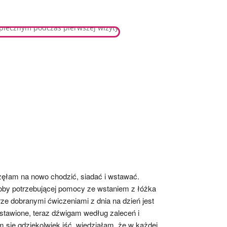
ęłam na nowo chodzić, siadać i wstawać. 
soby potrzebującej pomocy ze wstaniem z łóżka 
ze dobranymi ćwiczeniami z dnia na dzień jest 
stawione, teraz dźwigam według zaleceń i 
 się gdziekolwiek iść, wiedziałam, że w każdej 