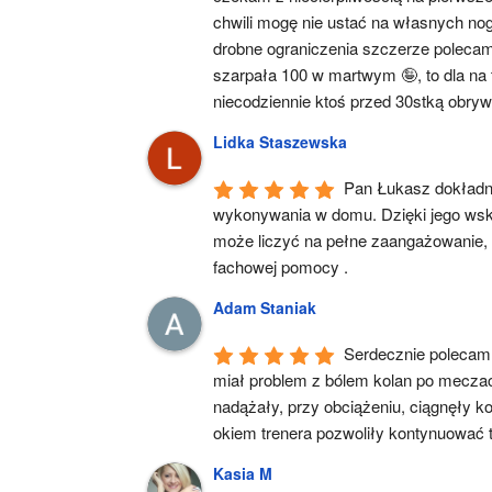
chwili mogę nie ustać na własnych no
drobne ograniczenia szczerze polecam
szarpała 100 w martwym 🤪, to dla na t
niecodziennie ktoś przed 30stką obry
Lidka Staszewska
Pan Łukasz dokładni
wykonywania w domu. Dzięki jego wska
może liczyć na pełne zaangażowanie, 
fachowej pomocy .
Adam Staniak
Serdecznie polecam 
miał problem z bólem kolan po meczac
nadążały, przy obciążeniu, ciągnęły ko
okiem trenera pozwoliły kontynuować t
Kasia M