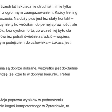
ech lat i skutecznie utrudniał mi nie tylko 
ie i z ogromnym zaangażowaniem. Każdy trening 
ucia. Na duży plus jest też stały kontakt – 
y nie tylko wróciłam do pełnej sprawności, ale 
u, bez dyskomfortu, co wcześniej było dla 
nież potrafi świetnie zaradzić – wspiera, 
wym podejściem do człowieka – Łukasz jest 
nia są dobrze dobrane, wszystko jest dokładnie 
zę, że idzie to w dobrym kierunku. Pełen 
 Moja poprawa wyników w podnoszeniu 
cie kogoś kompetentnego w Żyrardowie, to 