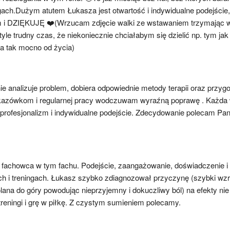
gach.Dużym atutem Łukasza jest otwartość i indywidualne podejście
 i DZIĘKUJĘ ❤️(Wrzucam zdjęcie walki ze wstawaniem trzymając w 
yle trudny czas, że niekoniecznie chciałabym się dzielić np. tym jak
wa tak mocno od życia)
e analizuje problem, dobiera odpowiednie metody terapii oraz przyg
zówkom i regularnej pracy wodczuwam wyraźną poprawę . Każda wiz
profesjonalizm i indywidualne podejście. Zdecydowanie polecam Pan
fachowca w tym fachu. Podejście, zaangażowanie, doświadczenie i 
h i treningach. Łukasz szybko zdiagnozował przyczynę (szybki wzro
lana do góry powodując nieprzyjemny i dokuczliwy ból) na efekty nie
reningi i grę w piłkę. Z czystym sumieniem polecamy.