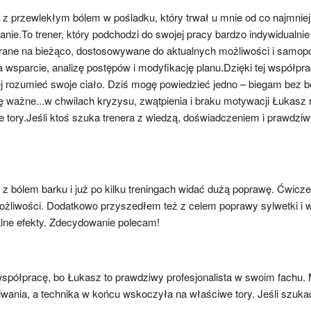
z przewlekłym bólem w pośladku, który trwał u mnie od co najmniej trz
wanie.To trener, który podchodzi do swojej pracy bardzo indywidualn
rane na bieżąco, dostosowywane do aktualnych możliwości i samopocz
wsparcie, analizę postępów i modyfikację planu.Dzięki tej współprac
 rozumieć swoje ciało. Dziś mogę powiedzieć jedno – biegam bez ból
żne...w chwilach kryzysu, zwątpienia i braku motywacji Łukasz rów
 tory.Jeśli ktoś szuka trenera z wiedzą, doświadczeniem i prawdzi
z bólem barku i już po kilku treningach widać dużą poprawę. Ćwicze
liwości. Dodatkowo przyszedłem też z celem poprawy sylwetki i wid
ealne efekty. Zdecydowanie polecam!
półpracę, bo Łukasz to prawdziwy profesjonalista w swoim fachu.
wania, a technika w końcu wskoczyła na właściwe tory. Jeśli szuka