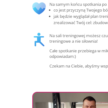
Na samym końcu spotkania po z
co jest przyczyną Twojego bó
jak będzie wyglądał plan tre
zrealizować Twój cel: zbudow
Na sali treningowej możesz czuć
treningowe a nie siłownia!
Całe spotkanie przebiega w mił
odpowiadam:)
Czekam na Ciebie, abyśmy wspó