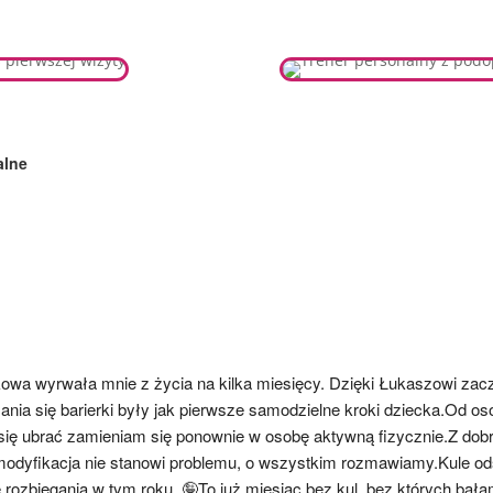
alne
owa wyrwała mnie z życia na kilka miesięcy. Dzięki Łukaszowi zacz
nia się barierki były jak pierwsze samodzielne kroki dziecka.Od o
 się ubrać zamieniam się ponownie w osobę aktywną fizycznie.Z dobr
 modyfikacja nie stanowi problemu, o wszystkim rozmawiamy.Kule od
rozbiegania w tym roku. 🤪To już miesiąc bez kul, bez których bałam