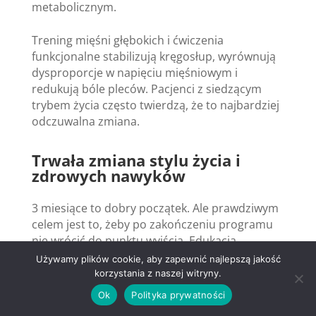
metabolicznym.
Trening mięśni głębokich i ćwiczenia
funkcjonalne stabilizują kręgosłup, wyrównują
dysproporcje w napięciu mięśniowym i
redukują bóle pleców. Pacjenci z siedzącym
trybem życia często twierdzą, że to najbardziej
odczuwalna zmiana.
Trwała zmiana stylu życia i
zdrowych nawyków
3 miesiące to dobry początek. Ale prawdziwym
celem jest to, żeby po zakończeniu programu
nie wrócić do punktu wyjścia. Edukacja
żywieniowa, świadomość własnego ciała i
Używamy plików cookie, aby zapewnić najlepszą jakość
wypracowany nawyk regularnego ruchu to
korzystania z naszej witryny.
narzędzia, które zostają z Tobą niezależnie od
Ok
Polityka prywatności
tego, czy nadal pracujesz z trenerem.