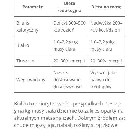
Dieta
Parametr
Dieta na masę
redukcyjna
Bilans
Deficyt 300–500
Nadwyżka 200–
kaloryczny
kcal/dzień
400 kcal/dzień
1,6–2,2 g/kg
1,6–2,2 g/kg
Białko
masy ciała
masy ciała
Tłuszcze
20–30% energii
20–30% energii
Niższe,
Wyższe, jako
Węglowodany
dostosowane
paliwo do
do aktywności
treningów
Białko to priorytet w obu przypadkach. 1,6–2,2
g na kg masy ciała dziennie to zakres oparty na
aktualnych metaanalizach. Dobrym źródłem są:
chude mięso, jaja, nabiał, rośliny strączkowe.