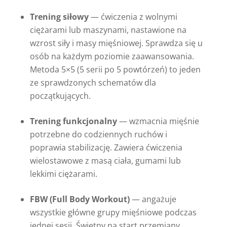
Trening siłowy
— ćwiczenia z wolnymi
ciężarami lub maszynami, nastawione na
wzrost siły i masy mięśniowej. Sprawdza się u
osób na każdym poziomie zaawansowania.
Metoda 5×5 (5 serii po 5 powtórzeń) to jeden
ze sprawdzonych schematów dla
początkujących.
Trening funkcjonalny
— wzmacnia mięśnie
potrzebne do codziennych ruchów i
poprawia stabilizację. Zawiera ćwiczenia
wielostawowe z masą ciała, gumami lub
lekkimi ciężarami.
FBW (Full Body Workout)
— angażuje
wszystkie główne grupy mięśniowe podczas
jednej sesji. Świetny na start przemiany,