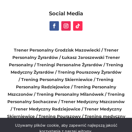
Social Media
Trener Personalny Grodzisk Mazowiecki
/ Trener
Personalny Żyrardów / Łukasz Jaroszewski Trener
Personalny / Treningi Personalne Żyrardów / Trening
Medyczny Żyrardów / Trening Pourazowy Żyrardów
/
Trening Personalny Skierniewice
/
Trening
Personalny Radziejowice
/ Trening Personalny
Mszczonów /
Trening Personalny Milanówek
/
Trening
Personalny Sochaczew
/
Trener Medyczny Mszczonów
/
Trener Medyczny Radziejowice
/
Trener Medyczny
Skierniewice
/
Trening Pourazowy
/
Trening medyczny
dla kobiet
/
Trening personalny dla kobiet
Używamy plików cookie, aby zapewnić najlepszą jakość
korzystania z naszej witryny.