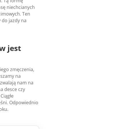
h. Tą formę
asę niechcianych
 zimowych. Ten
y do jazdy na
w jest
kiego zmęczenia,
ruszamy na
pozwalają nam na
na desce czy
 Ciągłe
śni. Odpowiednio
oku.