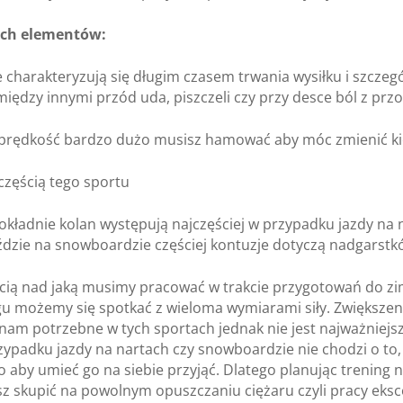
ych elementów:
e charakteryzują się długim czasem trwania wysiłku i szczeg
między innymi przód uda, piszczeli czy przy desce ból z prz
 prędkość bardzo dużo musisz hamować aby móc zmienić ki
 częścią tego sportu
dokładnie kolan występują najczęściej w przypadku jazdy na 
ździe na snowboardzie częściej kontuzje dotyczą nadgarstkó
cią nad jaką musimy pracować w trakcie przygotowań do 
ngu możemy się spotkać z wieloma wymiarami siły. Zwiększeni
nam potrzebne w tych sportach jednak nie jest najważniejs
zypadku jazdy na nartach czy snowboardzie nie chodzi o to,
o aby umieć go na siebie przyjąć. Dlatego planując trening 
z skupić na powolnym opuszczaniu ciężaru czyli pracy eksc