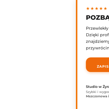
★★★★★
POZBĄ
Przewlekły
Dzięki pr
znajdziemy
przywrócim
ZAPIS
Studio w Ży
Szybki i wygo
Mszczonowa 