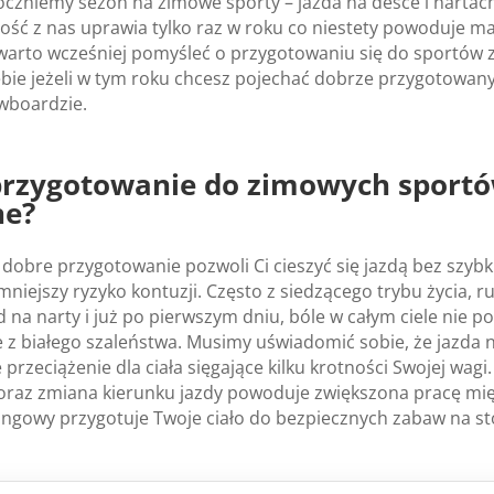
oczniemy sezon na zimowe sporty – jazda na desce i nartac
ość z nas uprawia tylko raz w roku co niestety powoduje m
 warto wcześniej pomyśleć o przygotowaniu się do sportów
Ciebie jeżeli w tym roku chcesz pojechać dobrze przygotowan
wboardzie.
przygotowanie do zimowych sportó
ne?
dobre przygotowanie pozwoli Ci cieszyć się jazdą bez szyb
mniejszy ryzyko kontuzji. Często z siedzącego trybu życia, 
 na narty i już po pierwszym dniu, bóle w całym ciele nie 
e z białego szaleństwa. Musimy uświadomić sobie, że jazda 
rzeciążenie dla ciała sięgające kilku krotności Swojej wagi.
az zmiana kierunku jazdy powoduje zwiększona pracę mię
ingowy przygotuje Twoje ciało do bezpiecznych zabaw na st