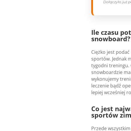
Dołączyło już 
Ile czasu po
snowboard?
Ciężko jest podać
sportów. Jednak m
tygodni treningu.
snowboardzie ma w
wykonujemy trenin
leczenie bądź ope
lepiej wcześniej r
Co jest naj
sportów zi
Przede wszystkim 