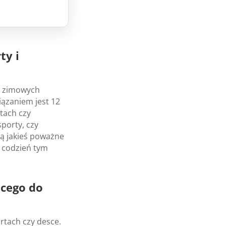
ty i
do zimowych
iązaniem jest 12
tach czy
porty, czy
bą jakieś poważne
a codzień tym
ącego do
rtach czy desce.