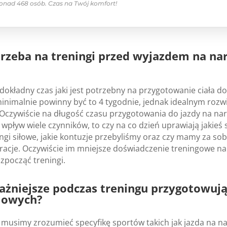
ponad 468 osób. Czas na Twój komfort!
trzeba na treningi przed wyjazdem na nar
 dokładny czas jaki jest potrzebny na przygotowanie ciała 
inimalnie powinny być to 4 tygodnie, jednak idealnym rozw
 Oczywiście na długość czasu przygotowania do jazdy na nar
pływ wiele czynników, to czy na co dzień uprawiają jakieś s
gi siłowe, jakie kontuzje przebyliśmy oraz czy mamy za so
racje. Oczywiście im mniejsze doświadczenie treningowe n
ozpocząć treningi.
ważniejsze podczas treningu przygotowuj
mowych?
musimy zrozumieć specyfikę sportów takich jak jazda na na