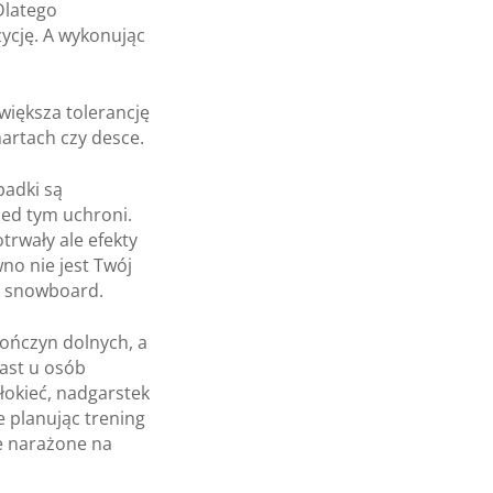
Dlatego
zycję. A wykonując
większa tolerancję
nartach czy desce.
padki są
ed tym uchroni.
trwały ale efekty
no nie jest Twój
zy snowboard.
kończyn dolnych, a
ast u osób
łokieć, nadgarstek
 planując trening
ie narażone na