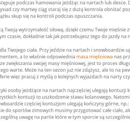
stępuje podczas hamowania jeżdżąc na nartach lub desce. 
ysiad czy martwy ciąg staraj się z dużą kontrola obniżać po
ążku skup się na kontroli podczas opuszczania.
ą Twoją wytrzymałość siłową, dzięki czemu Twoje mięśnie z
ym czasie, dokładnie tak jak potrzebujesz tego do jazdy na 
dla Twojego ciała. Przy jeździe na nartach i snowboardzie u
entem, a to właśnie odpowiednia
masa mięśniowa
nas prz
ze zwiększania swojej masy mięśniowej, jest to proces długo
ego warte. Może na ten sezon już nie zdążysz, ale to na pew
 ferie więc pracuj z myślą o kolejnych wyjazdach na narty c
tyki osoby jeżdżące na nartach najczęściej ulegają kontuzji 
ystkich kontuzji to uszkodzenie stawu kolanowego. Natomi
wboardzie częściej kontuzjom ulegają kończyny górne, np.: 
cie do sportów zimowych musimy przygotować całe ciało, ale
czególną uwagę na partie które w tym sporcie są szczególn