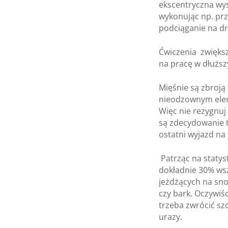
ekscentryczna wy
wykonując np. prz
podciąganie na dr
Ćwiczenia zwiększ
na pracę w dłuższ
Mięśnie są zbroją 
nieodzownym elem
Więc nie rezygnuj 
są zdecydowanie t
ostatni wyjazd na
Patrząc na statys
dokładnie 30% wsz
jeżdżących na sno
czy bark. Oczywiś
trzeba zwrócić sz
urazy.