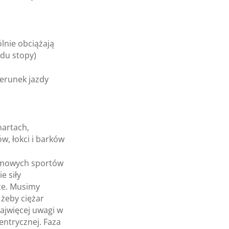
ólnie obciążają
odu stopy)
erunek jazdy
nartach,
w, łokci i barków
zimowych sportów
e siły
ze. Musimy
 żeby ciężar
najwięcej uwagi w
entrycznej. Faza