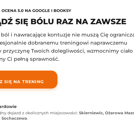
OCENA 5.0 NA GOOGLE I BOOKSY
DŹ SIĘ BÓLU RAZ NA ZAWSZE
 ból i nawracające kontuzje nie muszą Cię ogranicz
ofesjonalnie dobranemu treningowi naprawczemu
 przyczynę Twoich dolegliwości, wzmocnimy ciało 
y Ci pełną sprawność.
Z SIĘ NA TRENING
rardowie
dny dojazd z okolicznych miejscowości:
Skierniewic, Ożarowa Maz
i Sochaczewa
.