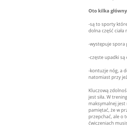
Oto kilka główn
-są to sporty któr
dolna część ciała 
-występuje spora
-częste upadki są
-kontuzje nóg, a 
natomiast przy je
Kluczową zdolnoś
jest siła. W treni
maksymalnej jest 
pamiętać, że w pr
przepchać, ale o t
ćwiczeniach musis