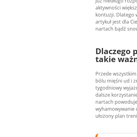
Już niedługo rozp
aktywności większ
kontuzji. Dlatego
artykuł jest dla 
nartach bądź sno
Dlaczego 
takie waż
Przede wszystkim 
bólu mięśni ud i z
tygodniowy wyjazd
dalsze korzystani
nartach powoduje p
wyhamowywanie or
ułożony plan tren