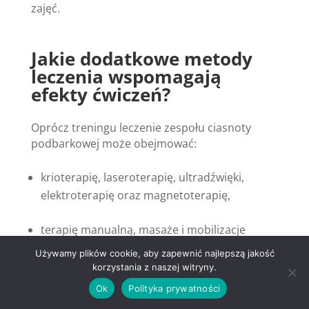
zajęć.
Jakie dodatkowe metody
leczenia wspomagają
efekty ćwiczeń?
Oprócz treningu leczenie zespołu ciasnoty
podbarkowej może obejmować:
krioterapię, laseroterapię, ultradźwięki,
elektroterapię oraz magnetoterapię,
terapię manualną, masaże i mobilizacje
stawu barkowego,
Używamy plików cookie, aby zapewnić najlepszą jakość
korzystania z naszej witryny.
farmakoterapię, w tym niesteroidowe leki
Ok
Polityka prywatności
przeciwzapalne oraz iniekcje sterydowe.