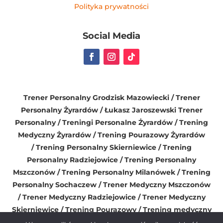
Polityka prywatności
Social Media
Trener Personalny Grodzisk Mazowiecki
/ Trener
Personalny Żyrardów / Łukasz Jaroszewski Trener
Personalny / Treningi Personalne Żyrardów / Trening
Medyczny Żyrardów / Trening Pourazowy Żyrardów
/
Trening Personalny Skierniewice
/
Trening
Personalny Radziejowice
/ Trening Personalny
Mszczonów /
Trening Personalny Milanówek
/
Trening
Personalny Sochaczew
/
Trener Medyczny Mszczonów
/
Trener Medyczny Radziejowice
/
Trener Medyczny
Skierniewice
/
Trening Pourazowy
/
Trening medyczny
dla kobiet
/
Trening personalny dla kobiet