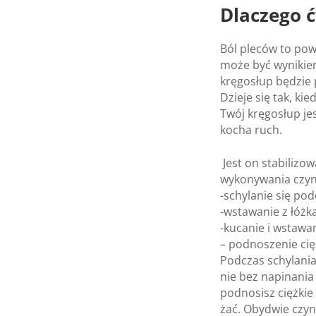
Dla­czego ć
Ból ple­ców to pow
może być wyni­kiem
krę­go­słup będzie
Dzieje się tak, kie
Twój krę­go­słup je
kocha ruch.
Jest on sta­bi­li­z
wyko­ny­wa­nia czyn­
-schy­la­nie się pod
-wsta­wa­nie z łóżk
-kuca­nie i wsta­wa
– podno­sze­nie ci
Pod­czas schy­la­ni
nie bez napi­na­nia 
podno­sisz cięż­kie 
żać. Oby­dwie czyn