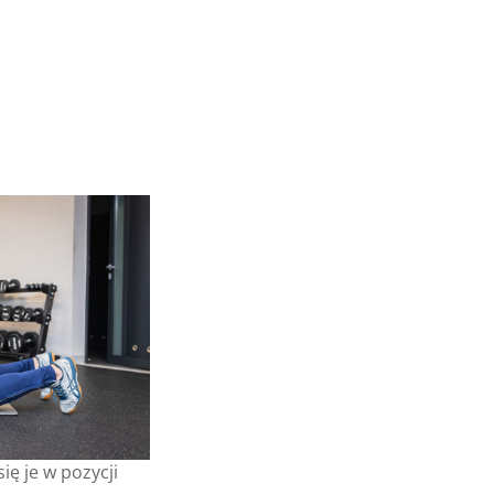
ię je w pozy­cji