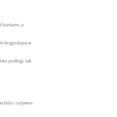
d bar­kami, a
em krę­go­słupa w
runku podłogi, tak
ę bólu i sztyw­no­