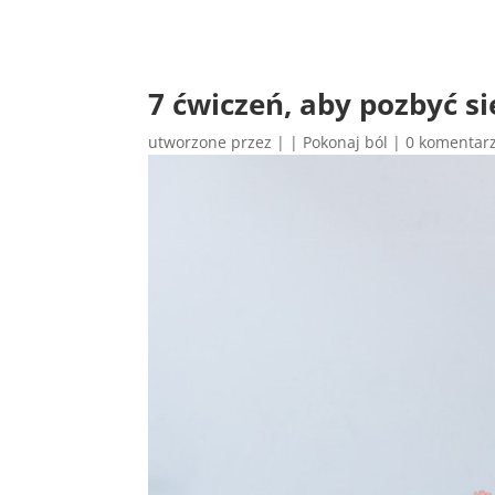
7 ćwi­czeń, aby pozbyć si
utworzone przez
|
|
Pokonaj ból
|
0 komentar