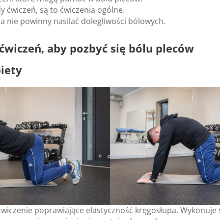
y ćwi­czeń, są to ćwi­cze­nia ogólne.
ia nie powinny nasi­lać dole­gli­wo­ści bólo­wych.
 ćwi­czeń, aby pozbyć się bólu ple­ców
biety
wi­cze­nie popra­wia­jące ela­stycz­ność krę­go­słupa. Wyko­nuje s