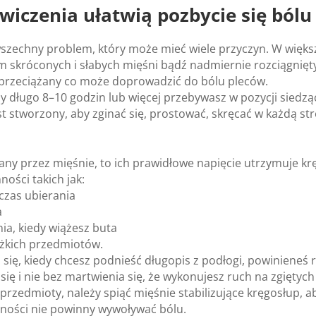
wi­cze­nia uła­twią pozby­cie się bólu
­szechny pro­blem, który może mieć wiele przy­czyn. W więk­sz
 skró­co­nych i sła­bych mię­śni bądź nadmier­nie roz­cią­gnię­
 prze­cią­żany co może dopro­wa­dzić do bólu ple­ców.
dy długo 8–10 godzin lub wię­cej prze­by­wasz w pozy­cji sie­dzą­
st stwo­rzony, aby zgi­nać się, pro­sto­wać, skrę­cać w każdą s
o­wany przez mię­śnie, to ich pra­wi­dłowe napię­cie utrzy­muje kr
no­ści takich jak:
­czas ubie­ra­nia
a
­nia, kiedy wią­żesz buta
ęż­kich przedmio­tów.
a się, kiedy chcesz podnieść dłu­go­pis z podłogi, powi­nie­neś
się i nie bez mar­twie­nia się, że wyko­nu­jesz ruch na zgię­tych 
przedmioty, należy spiąć mię­śnie sta­bi­li­zu­jące krę­go­słup, a
­no­ści nie powinny wywo­ły­wać bólu.