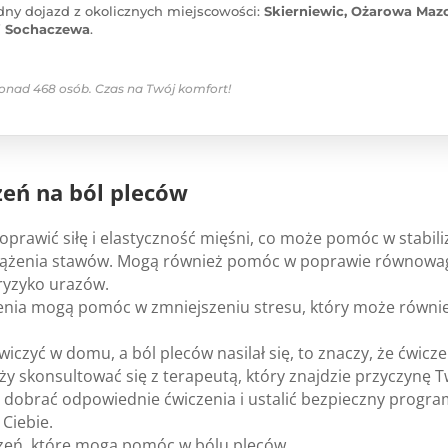
dny dojazd z okolicznych miejscowości:
Skierniewic, Ożarowa Maz
i Sochaczewa
.
ponad 468 osób. Czas na Twój komfort!
eń na ból ple­ców
ra­wić siłę i ela­stycz­ność mię­śni, co może pomóc w sta­bi­li­za
ą­że­nia sta­wów. Mogą rów­nież pomóc w popra­wie rów­no­wagi 
ryzyko ura­zów.
­nia mogą pomóc w zmniej­sze­niu stresu, który może rów­nie
ćwi­czyć w domu, a ból ple­ców nasi­lał się, to zna­czy, że ćwi­cze
ży skon­sul­to­wać się z tera­peutą, który znaj­dzie przy­czynę 
i dobrać odpo­wied­nie ćwi­cze­nia i usta­lić bez­pieczny pro­gra
Cie­bie.
i­czeń, które mogą pomóc w bólu ple­ców.