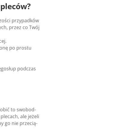
 ple­ców?
o­ści przy­pad­ków
tych, przez co Twój
cej.
tronę po pro­stu
ę­go­słup pod­czas
 robić to swo­bod­
ple­cach, ale jeżeli
by go nie prze­cią­