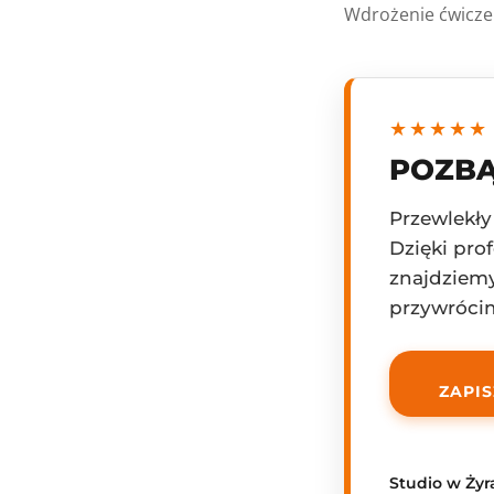
Wdro­że­nie ćwi­cze
★★★★★
POZBĄ
Przewlekły
Dzięki pr
znajdziemy
przywrócim
ZAPIS
Studio w Ży