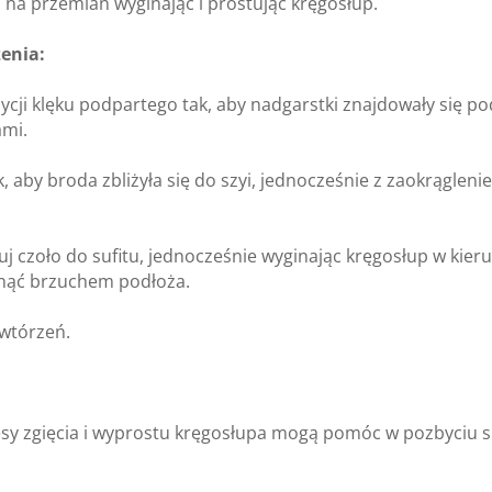
 na prze­mian wygi­na­jąc i pro­stując krę­go­słup.
e­nia:
­cji klęku pod­par­tego tak, aby nad­garstki znaj­do­wały się po
ami.
 aby broda zbli­żyła się do szyi, jed­no­cze­śnie z zaokrągleni
uj czoło do sufitu, jed­no­cze­śnie wygi­na­jąc krę­go­słup w kie­
knąć brzu­chem podłoża.
wtó­rzeń.
esy zgię­cia i wypro­stu krę­go­słupa mogą pomóc w pozby­ciu si