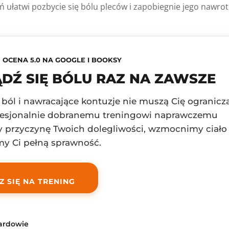
ń uła­twi pozby­cie się bólu ple­ców i zapo­bie­gnie jego nawro­
OCENA 5.0 NA GOOGLE I BOOKSY
DŹ SIĘ BÓLU RAZ NA ZAWSZE
 ból i nawracające kontuzje nie muszą Cię ogranicz
ofesjonalnie dobranemu treningowi naprawczemu
 przyczynę Twoich dolegliwości, wzmocnimy ciało 
y Ci pełną sprawność.
Z SIĘ NA TRENING
rardowie