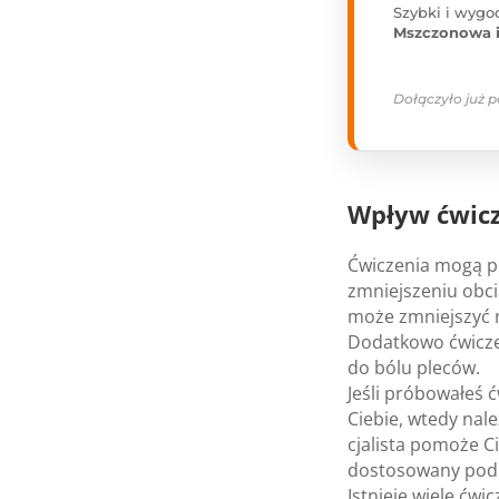
Szybki i wygo
Mszczonowa 
Dołączyło już 
Wpływ ćwi­cz
Ćwi­cze­nia mogą pop
zmniej­sze­niu obci
może zmniej­szyć 
Dodat­kowo ćwi­cze
do bólu ple­ców.
Jeśli pró­bo­wa­łeś 
Cie­bie, wtedy nale
cja­li­sta pomoże C
dosto­so­wany pod 
Ist­nieje wiele ćw