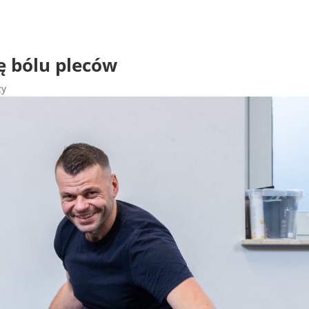
ę bólu ple­ców
zy