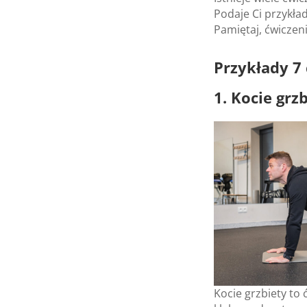
Podaje Ci przy­kład
Pamię­taj, ćwi­cze­n
Przy­kłady 7
1. Kocie grz
Kocie grzbiety to ć