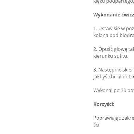
klęku pod­par­tego,
Wyko­na­nie ćwi­cz
1. Ustaw się w pozy
kolana pod bio­dr
2. Opuść głowę tak,
kie­runku sufitu.
3. Następ­nie skie­r
jak­byś chciał dot
Wyko­naj po 30 po
Korzy­ści:
Popra­wia­jąc zakr
ści.