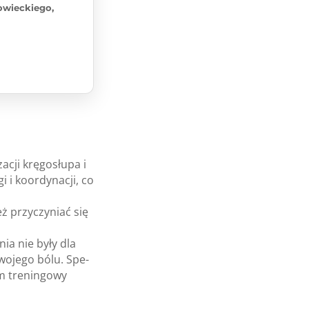
owieckiego,
­cji krę­go­słupa i
i koor­dy­na­cji, co
ż przy­czyniać się
­nia nie były dla
Two­jego bólu. Spe­
m tre­nin­gowy