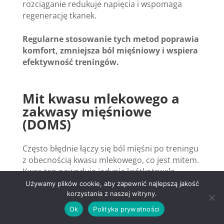
rozciąganie redukuje napięcia i wspomaga
regenerację tkanek.
Regularne stosowanie tych metod poprawia
komfort, zmniejsza ból mięśniowy i wspiera
efektywność treningów.
Mit kwasu mlekowego a
zakwasy mięśniowe
(DOMS)
Często błędnie łączy się ból mięśni po treningu
z obecnością kwasu mlekowego, co jest mitem.
Kwas ten powoduje jedynie krótkotrwałe
pieczenie i zmęczenie podczas wysiłku,
Używamy plików cookie, aby zapewnić najlepszą jakość
natomiast zakwasy (DOMS) pojawiają się z
korzystania z naszej witryny.
opóźnieniem i mają inną przyczynę.
Ok
Polityka prywatności